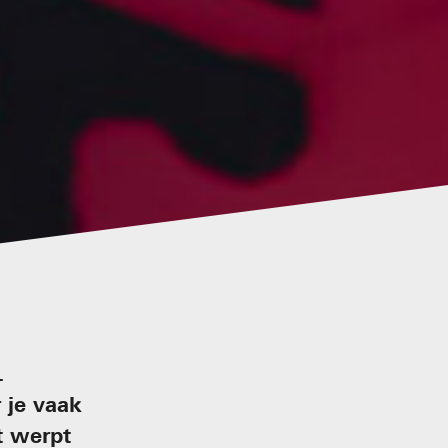
.
 je vaak
t werpt