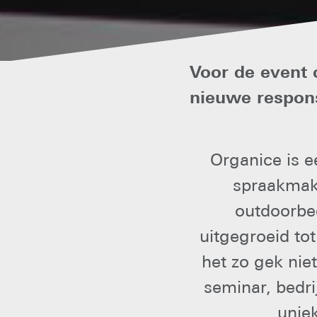
Voor de event 
nieuwe respons
Organice is e
spraakmake
outdoorbed
uitgegroeid to
het zo gek nie
seminar, bedri
uniek