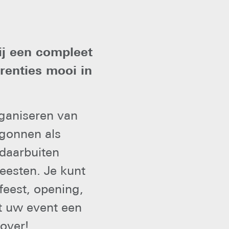
ij een compleet
renties mooi in
rganiseren van
egonnen als
 daarbuiten
eesten. Je kunt
feest, opening,
dt uw event een
over!